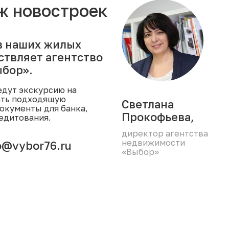
ж новостроек
в наших жилых
ствляет агентство
бор».
дут экскурсию на
ать подходящую
Светлана
окументы для банка,
Прокофьева,
едитования.
директор агентства
недвижимости
o@vybor76.ru
«Выбор»