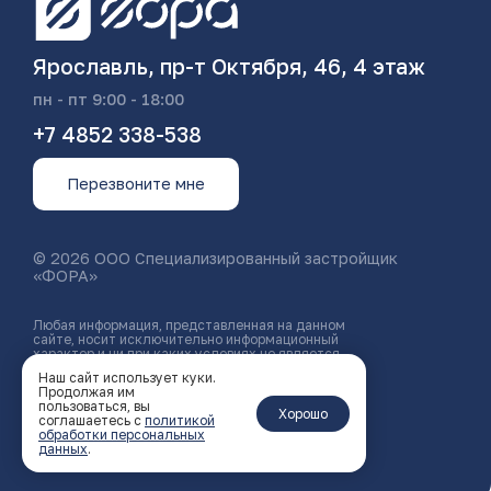
Ярославль, пр-т Октября, 46, 4 этаж
пн - пт 9:00 - 18:00
+7 4852 338-538
Перезвоните мне
© 2026 ООО Специализированный застройщик
«ФОРА»
Любая информация, представленная на данном
сайте, носит исключительно информационный
характер и ни при каких условиях не является
публичной офертой, определяемой положениями
Наш сайт использует куки.
статьи 437 ГК РФ.
Продолжая им
пользоваться, вы
Политика конфиденциальности
Хорошо
соглашаетесь с
политикой
обработки персональных
Создание
данных
.
сайта