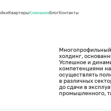
ойки
Квартиры
Компания
Блог
Контакты
Многопрофильный
холдинг, основанны
Успешное и динам
компетенциями на
осуществлять пол
в различных секто
до сдачи в эксплу
промышленного, та