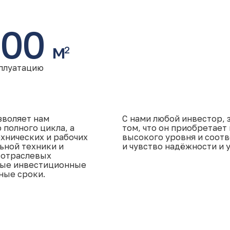
000
м
2
сплуатацию
зволяет нам
С нами любой инвестор, 
полного цикла, а
том, что он приобретает
хнических и рабочих
высокого уровня и соот
ьной техники и
и чувство надёжности и 
 отраслевых
ные инвестиционные
ные сроки.