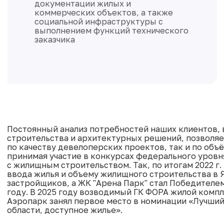
Специализируется на выполнении
функции генерального подрядчика.
Мы возводим жилые, коммерческие
и муниципальные объекты в
соответствии с самыми высокими
стандартами качества
Постоянный анализ потребностей наших клиентов,
строительства и архитектурных решений, позволяе
по качеству девелоперских проектов, так и по объ
принимая участие в конкурсах федерального уровн
с жилищным строительством. Так, по итогам 2022 г
ввода жилья и объему жилищного строительства в 
застройщиков, а ЖК "Арена Парк" стал Победителе
году. В 2025 году возводимый ГК ФОРА жилой комп
Аэропарк занял первое место в номинации «Лучши
области, доступное жилье».