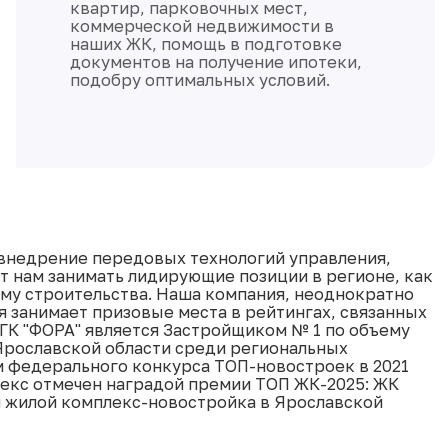
документации жилых и
коммерческих объектов, а также
социальной инфраструктуры с
выполнением функций технического
заказчика
 внедрение передовых технологий управления,
т нам занимать лидирующие позиции в регионе, как
ёму строительства. Наша компания, неоднократно
я занимает призовые места в рейтингах, связанных
. ГК "ФОРА" является Застройщиком № 1 по объему
Ярославской области среди региональных
м федерального конкурса ТОП-новостроек в 2021
лекс отмечен наградой премии ТОП ЖК-2025: ЖК
й жилой комплекс-новостройка в Ярославской