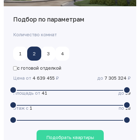
Подбор по параметрам
Количество комнат
1
2
3
4
с готовой отделкой
Цена от
4 639 455
₽
до
7 305 324
₽
Площадь от
41
до
59
Этаж с
1
по
18