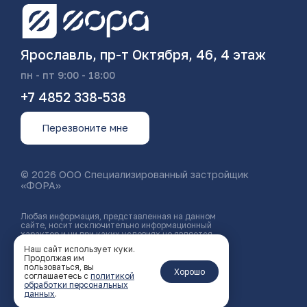
Ярославль, пр-т Октября, 46, 4 этаж
пн - пт 9:00 - 18:00
+7 4852 338-538
Перезвоните мне
© 2026 ООО Специализированный застройщик
«ФОРА»
Любая информация, представленная на данном
сайте, носит исключительно информационный
характер и ни при каких условиях не является
публичной офертой, определяемой положениями
Наш сайт использует куки.
статьи 437 ГК РФ.
Продолжая им
пользоваться, вы
Политика конфиденциальности
Хорошо
соглашаетесь с
политикой
обработки персональных
Создание
данных
.
сайта