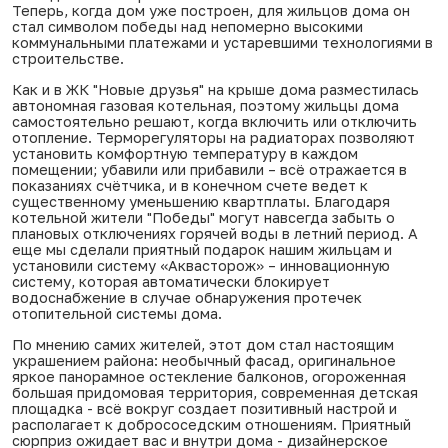
Теперь, когда дом уже построен, для жильцов дома он
стал символом победы над непомерно высокими
коммунальными платежами и устаревшими технологиями в
строительстве.
Как и в
ЖК "Новые друзья"
на крыше дома разместилась
автономная газовая котельная, поэтому жильцы дома
самостоятельно решают, когда включить или отключить
отопление. Терморегуляторы на радиаторах позволяют
установить комфортную температуру в каждом
помещении; убавили или прибавили – всё отражается в
показаниях счётчика, и в конечном счете ведет к
существенному уменьшению квартплаты. Благодаря
котельной жители "Победы" могут навсегда забыть о
плановых отключениях горячей воды в летний период. А
еще мы сделали приятный подарок нашим жильцам и
установили систему «Аквасторож» – инновационную
систему, которая автоматически блокирует
водоснабжение в случае обнаружения протечек
отопительной системы дома.
По мнению самих жителей, этот дом стал настоящим
украшением района: необычный фасад, оригинальное
яркое панорамное остекление балконов, огороженная
большая придомовая территория, современная детская
площадка - всё вокруг создает позитивный настрой и
располагает к добрососедским отношениям. Приятный
сюрприз ожидает вас и внутри дома - дизайнерское